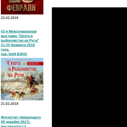
22.02.2018
43-я Международная
выставка "Охота и
рыболовство на Руси"
21-25 февраля 2018
года,
пав. №69 ВДНХ
21.02.2018
Фотоотчет прошедшего
09 декабря 2017г.
мастер-класса