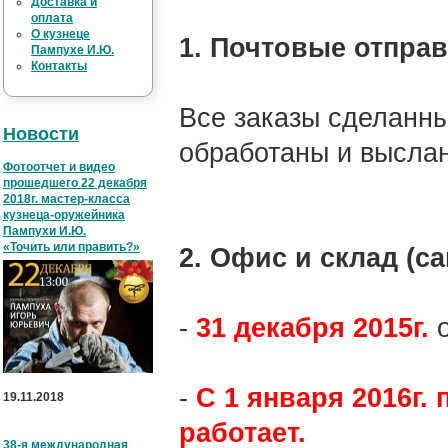
Доставка и
оплата
О кузнеце
1. Почтовые отпра
Пампухе И.Ю.
Контакты
Все заказы сделанн
Новости
обработаны и высла
Фотоотчет и видео
прошедшего 22 декабря
2018г. мастер-класса
кузнеца-оружейника
Пампухи И.Ю.
«Точить или править?»
2. Офис и склад (с
-
31 декабря 2015г.
о
-
С 1 января 2016г.
19.11.2018
работает.
38-я международная