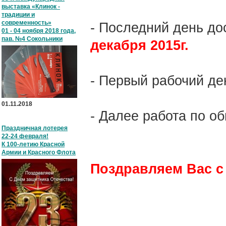
выставка «Клинок -
традиции и
современность»
- Последний день до
01 - 04 ноября 2018 года,
пав. №4 Сокольники
декабря 2015г.
- Первый рабочий де
01.11.2018
- Далее работа по о
Праздничная лотерея
22-24 февраля!
К 100-летию Красной
Армии и Красного Флота
Поздравляем Вас 