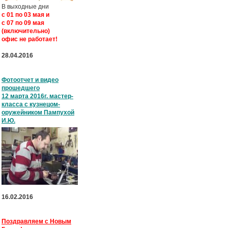
В выходные дни
с
01 по 03 мая и
с
07 по 09 мая
(включительно)
офис не работает!
28.04.2016
Фотоотчет и видео
прошедшего
12 марта 2016г. мастер-
класса с кузнецом-
оружейником Пампухой
И.Ю.
16.02.2016
Поздравляем с Новым