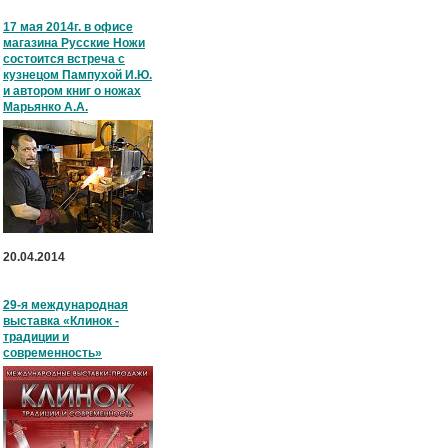
17 мая 2014г. в офисе
магазина Русские Ножи
состоится встреча с
кузнецом Пампухой И.Ю.
и автором книг о ножах
Марьянко А.А.
20.04.2014
29-я международная
выставка «Клинок -
традиции и
современность»