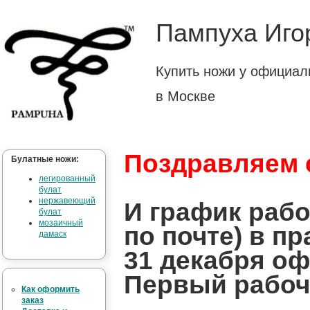
Пампуха Иго
Купить ножи у официал
в Москве
Поздравляем 
Булатные ножи:
легированный
булат
нержавеющий
И график рабо
булат
мозаичный
по почте) в п
дамаск
31 декабря оф
Первый рабочи
Как оформить
заказ