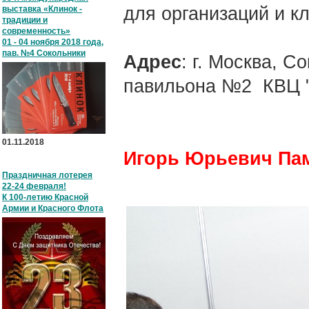
для организаций и к
выставка «Клинок -
традиции и
современность»
01 - 04 ноября 2018 года,
пав. №4 Сокольники
Адрес
: г. Москва, 
павильона №2 КВЦ "
01.11.2018
Игорь Юрьевич Памп
Праздничная лотерея
22-24 февраля!
К 100-летию Красной
Армии и Красного Флота