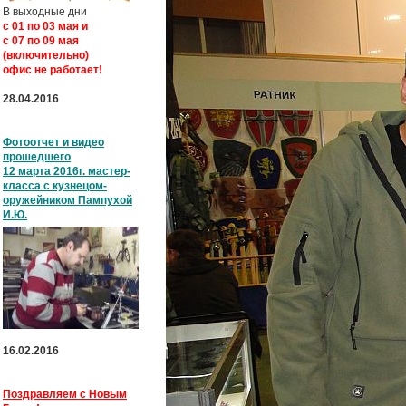
В выходные дни
с
01 по 03 мая и
с
07 по 09 мая
(включительно)
офис не работает!
28.04.2016
Фотоотчет и видео
прошедшего
12 марта 2016г. мастер-
класса с кузнецом-
оружейником Пампухой
И.Ю.
16.02.2016
Поздравляем с Новым