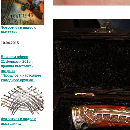
Фотоотчет и видео с
выставки ...
10.04.2015
В нашем офисе
21 февраля 2015г.
прошла выставка-
встреча
"Прошлое и настоящее
холодного оружия"
Фотоотчет и видео с
выставки ...