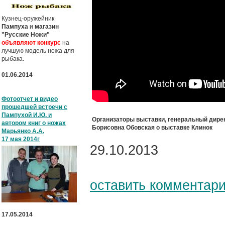
Кузнец-оружейник
Пампуха
и
магазин
"Русские Ножи"
объявляют конкурс
на
лучшую модель ножа для
рыбака.
01.06.2014
Фотоотчет и видео
прошедшей встречи с
Пампухой И.Ю. и
Организаторы выставки, генеральный дире
автором книг о ножах
Борисовна Обовская о выставке Клинок
Марьянко А.А.
17 мая 2014г
29.10.2013
оставить комментар
17.05.2014