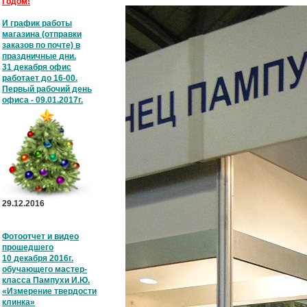
Годом!
И график работы
магазина (отправки
заказов по почте) в
праздничные дни.
31 декабря офис
работает до 16-00.
Первый рабочий день
офиса - 09.01.2017г.
29.12.2016
Фотоотчет и видео
прошедшего
10 декабря 2016г.
обучающего мастер-
класса Пампухи И.Ю.
«Измерение твердости
клинка»