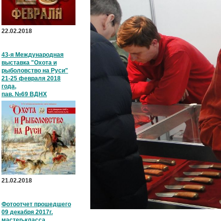
22.02.2018
43-я Международная
выставка "Охота и
рыболовство на Руси"
21-25 февраля 2018
года,
пав. №69 ВДНХ
21.02.2018
Фотоотчет прошедшего
09 декабря 2017г.
мастер-класса