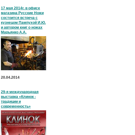
17 мая 2014г. в офисе
магазина Русские Ножи
состоится встреча с
кузнецом Пампухой И.Ю.
и автором книг о ножах
Марьянко А.А.
20.04.2014
29-я международная
выставка «Клинок -
традиции и
современность»