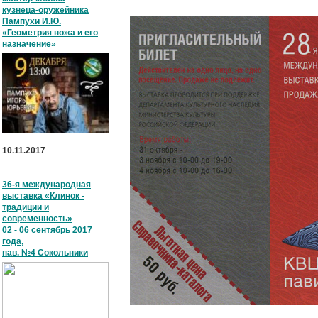
кузнеца-оружейника
Пампухи И.Ю.
«Геометрия ножа и его
назначение»
10.11.2017
36-я международная
выставка «Клинок -
традиции и
современность»
02 - 06 сентябрь 2017
года,
пав. №4 Сокольники