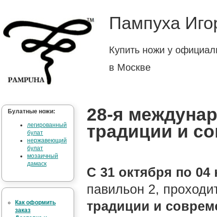
Пампуха Иго
Купить ножи у официал
в Москве
28-я междунар
Булатные ножи:
традиции и с
легированный
булат
нержавеющий
булат
мозаичный
дамаск
С 31 октября по 04 
павильон 2, проходи
традиции и соврем
Как оформить
заказ