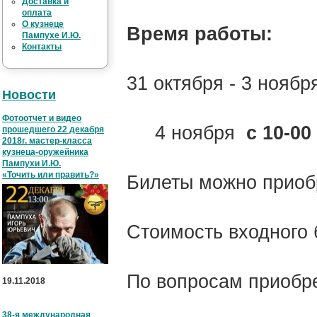
Доставка и
оплата
О кузнеце
Время работы:
Пампухе И.Ю.
Контакты
31 октября - 3 ноябр
Новости
Фотоотчет и видео
4 ноября
с 10-00
прошедшего 22 декабря
2018г. мастер-класса
кузнеца-оружейника
Пампухи И.Ю.
«Точить или править?»
Билеты можно приоб
Стоимость входного 
По вопросам приобр
19.11.2018
38-я международная