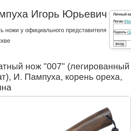
мпуха Игорь Юрьевич
Личный к
Логин
(
Рег
ть ножи у официального представителя
Пароль
(
З
скве
атный нож "007" (легированный
т), И. Пампуха, корень ореха,
ина