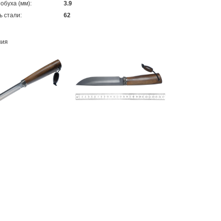
обуха (мм):
3.9
ь стали:
62
ния