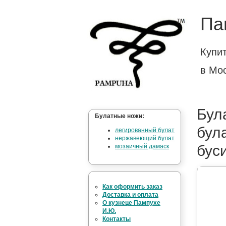
Па
Купи
в Мо
Бул
Булатные ножи:
була
легированный булат
нержавеющий булат
бус
мозаичный дамаск
Как оформить заказ
Доставка и оплата
О кузнеце Пампухе
И.Ю.
Контакты