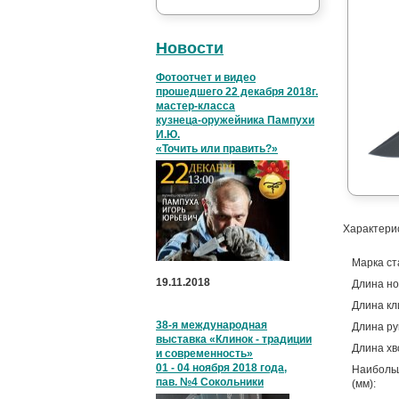
Новости
Фотоотчет и видео
прошедшего 22 декабря 2018г.
мастер-класса
кузнеца-оружейника Пампухи
И.Ю.
«Точить или править?»
Характери
Марка ст
19.11.2018
Длина но
Длина кл
38-я международная
Длина ру
выставка «Клинок - традиции
Длина хв
и современность»
01 - 04 ноября 2018 года,
Наиболь
пав. №4 Сокольники
(мм):