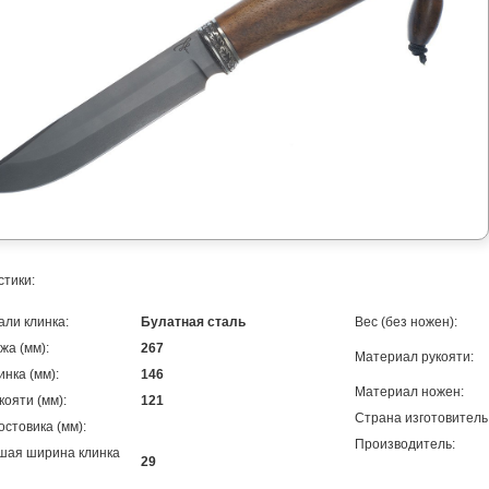
стики:
али клинка:
Булатная сталь
Вес (без ножен):
жа (мм):
267
Материал рукояти:
инка (мм):
146
Материал ножен:
кояти (мм):
121
Страна изготовитель
остовика (мм):
Производитель:
шая ширина клинка
29